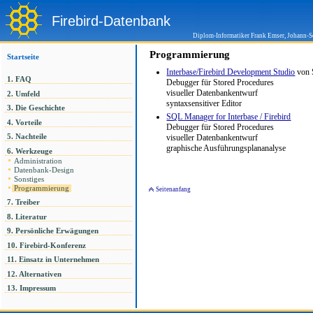
Firebird-Datenbank
Diplom-Informatiker Frank Emser, Johann-S
Programmierung
Startseite
Interbase/Firebird Development Studio
von
1. FAQ
Debugger für Stored Procedures
visueller Datenbankentwurf
2. Umfeld
syntaxsensitiver Editor
3. Die Geschichte
SQL Manager for Interbase / Firebird
4. Vorteile
Debugger für Stored Procedures
visueller Datenbankentwurf
5. Nachteile
graphische Ausführungsplananalyse
6. Werkzeuge
Administration
Datenbank-Design
Sonstiges
Programmierung
Seitenanfang
7. Treiber
8. Literatur
9. Persönliche Erwägungen
10. Firebird-Konferenz
11. Einsatz in Unternehmen
12. Alternativen
13. Impressum