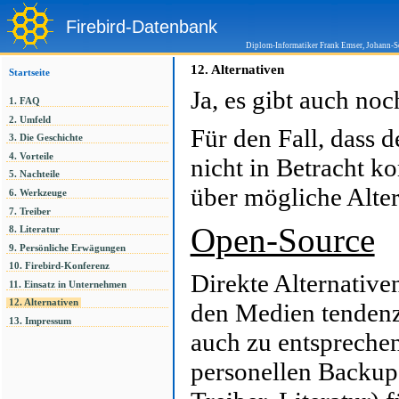
Firebird-Datenbank
Diplom-Informatiker Frank Emser, Johann-S
12.
Alternativen
Startseite
Ja, es gibt auch no
1. FAQ
2. Umfeld
Für den Fall, dass 
3. Die Geschichte
4. Vorteile
nicht in Betracht 
5. Nachteile
über mögliche Alter
6. Werkzeuge
7. Treiber
Open-Source
8. Literatur
9. Persönliche Erwägungen
10. Firebird-Konferenz
Direkte Alternativ
11. Einsatz in Unternehmen
12. Alternativen
den Medien tendenzi
13. Impressum
auch zu entspreche
personellen Backup