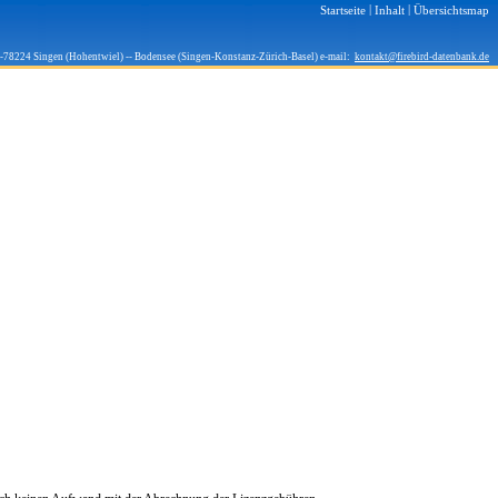
|
|
Startseite
Inhalt
Übersichtsmap
D-78224 Singen (Hohentwiel) -- Bodensee (Singen-Konstanz-Zürich-Basel) e-mail:
kontakt@firebird-datenbank.de