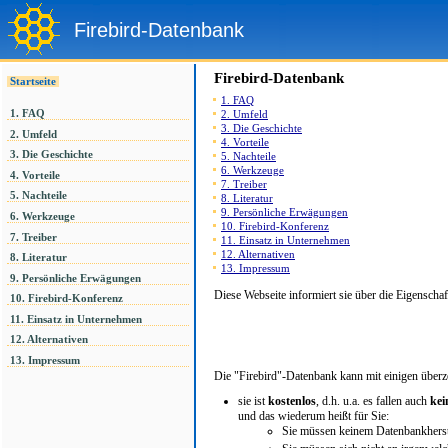
Firebird-Datenbank
Firebird-Datenbank
Startseite
1. FAQ
1. FAQ
2. Umfeld
3. Die Geschichte
2. Umfeld
4. Vorteile
3. Die Geschichte
5. Nachteile
6. Werkzeuge
4. Vorteile
7. Treiber
5. Nachteile
8. Literatur
9. Persönliche Erwägungen
6. Werkzeuge
10. Firebird-Konferenz
7. Treiber
11. Einsatz in Unternehmen
12. Alternativen
8. Literatur
13. Impressum
9. Persönliche Erwägungen
Diese Webseite informiert sie über die Eigensc
10. Firebird-Konferenz
11. Einsatz in Unternehmen
12. Alternativen
13. Impressum
Die "Firebird"-Datenbank kann mit einigen übe
sie ist
kostenlos
, d.h. u.a. es fallen auch
kei
und das wiederum heißt für Sie:
Sie müssen keinem Datenbankherst