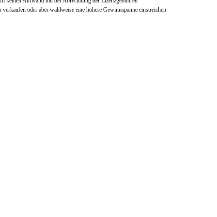
auch keinen Aufwand mit der Abrechnung der Lizenzgebühren
er verkaufen oder aber wahlweise eine höhere Gewinnspanne einstreichen