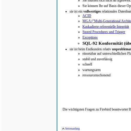
Sie müssen sich nicht an irgenwel
Sie können Ihr auf Basis dieser O
sie ist ein
vollwertiges
relationales Datenb
ACID
MGA ("Multi-Generational Archite
Kaskadierte referentielle Integrität
Stored Procedures und Trigger
Exceptions
SQL-92
Konformität
(üb
sie ist beim Endkunden relativ
unproblemat
einsetzbar auf unterschiedlichen Pl
stabil und zuverlässig
schnell
wartungsarm
ressourcenschonend
Die wichtigsten Fragen zu Firebird beantwortet I
Seitenanfang