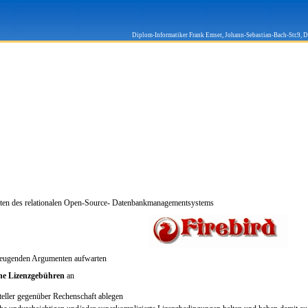
Diplom-Informatiker Frank Emser, Johann-Sebastian-Bach-Str.9, 
haften des relationalen Open-Source- Datenbankmanagementsystems
rzeugenden Argumenten aufwarten
ne Lizenzgebühren
an
eller gegenüber Rechenschaft ablegen