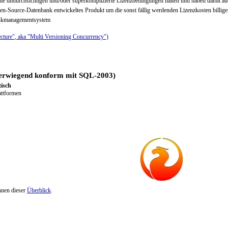
che undurchsichtigen und/oder superkomplizierte Lizenzbedingungen halten und haben damit 
pen-Source-Datenbank entwickeltes Produkt um die sonst fällig werdenden Lizenzkosten billig
ankmanagementsystem
cture", aka "Multi Versioning Concurrency")
erwiegend konform mit
SQL-2003
)
isch
attformen
hnen dieser
Überblick
.