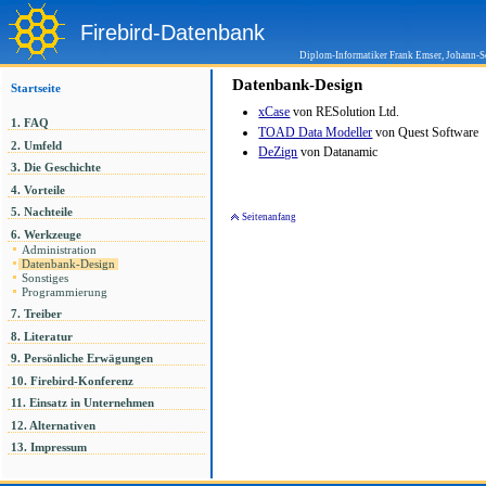
Firebird-Datenbank
Diplom-Informatiker Frank Emser, Johann-S
Datenbank-Design
Startseite
xCase
von RESolution Ltd.
1. FAQ
TOAD Data Modeller
von Quest Software
2. Umfeld
DeZign
von Datanamic
3. Die Geschichte
4. Vorteile
5. Nachteile
Seitenanfang
6. Werkzeuge
Administration
Datenbank-Design
Sonstiges
Programmierung
7. Treiber
8. Literatur
9. Persönliche Erwägungen
10. Firebird-Konferenz
11. Einsatz in Unternehmen
12. Alternativen
13. Impressum