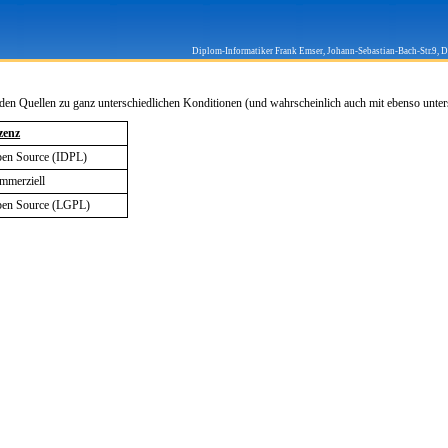
Diplom-Informatiker Frank Emser, Johann-Sebastian-Bach-Str.9, 
n Quellen zu ganz unterschiedlichen Konditionen (und wahrscheinlich auch mit ebenso unter
zenz
en Source (IDPL)
mmerziell
en Source (LGPL)