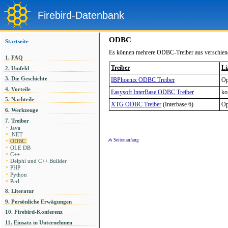
Firebird-Datenbank
ODBC
Startseite
Es können mehrere ODBC-Treiber aus verschiende
1. FAQ
Treiber
Li
2. Umfeld
3. Die Geschichte
IBPhoenix ODBC Treiber
Op
4. Vorteile
Easysoft InterBase ODBC Treiber
ko
5. Nachteile
XTG ODBC Treiber
(Interbase 6)
Op
6. Werkzeuge
7. Treiber
Java
.NET
Seitenanfang
ODBC
OLE DB
C++
Delphi und C++ Builder
PHP
Python
Perl
8. Literatur
9. Persönliche Erwägungen
10. Firebird-Konferenz
11. Einsatz in Unternehmen