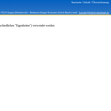
|
|
Startseite
Inhalt
Übersichtsmap
D-78224 Singen (Hohentwiel) -- Bodensee (Singen-Konstanz-Zürich-Basel) e-mail:
kontakt@firebird-datenbank.de
schiedlichen "Eigenheiten") verwendet werden: