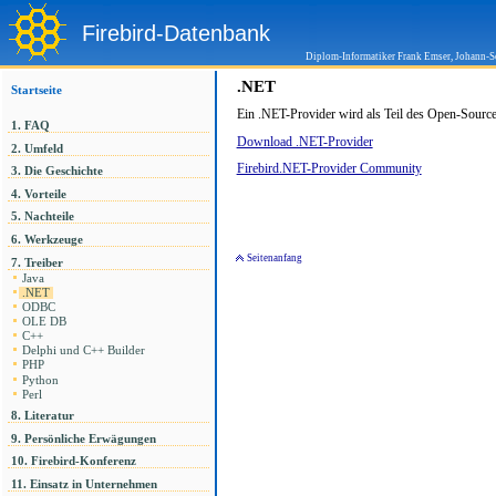
Firebird-Datenbank
Diplom-Informatiker Frank Emser, Johann-S
.NET
Startseite
Ein .NET-Provider wird als Teil des Open-Source 
1. FAQ
Download .NET-Provider
2. Umfeld
Firebird.NET-Provider Community
3. Die Geschichte
4. Vorteile
5. Nachteile
6. Werkzeuge
Seitenanfang
7. Treiber
Java
.NET
ODBC
OLE DB
C++
Delphi und C++ Builder
PHP
Python
Perl
8. Literatur
9. Persönliche Erwägungen
10. Firebird-Konferenz
11. Einsatz in Unternehmen